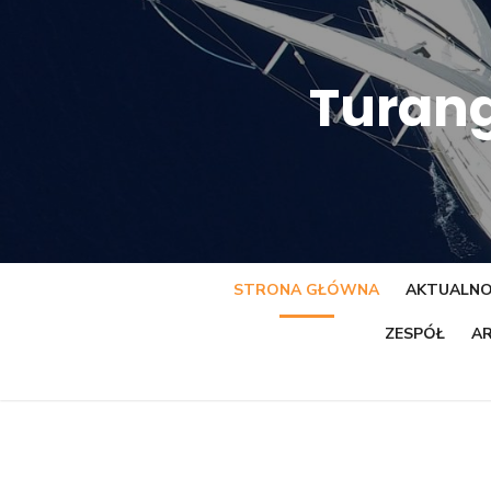
Skip
to
content
Turang
STRONA GŁÓWNA
AKTUALNO
ZESPÓŁ
AR