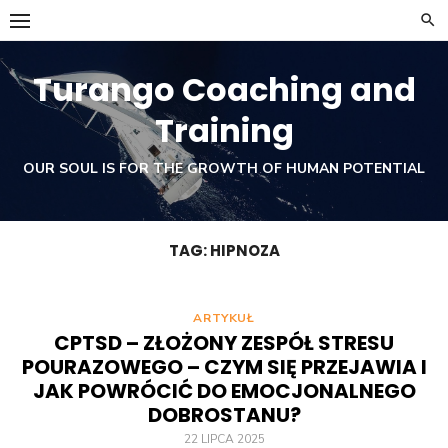
Skip
to
content
Turango Coaching and
Training
OUR SOUL IS FOR THE GROWTH OF HUMAN POTENTIAL
TAG:
HIPNOZA
ARTYKUŁ
CPTSD – ZŁOŻONY ZESPÓŁ STRESU
POURAZOWEGO – CZYM SIĘ PRZEJAWIA I
JAK POWRÓCIĆ DO EMOCJONALNEGO
DOBROSTANU?
22 LIPCA 2025