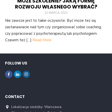
MOŻE SZKOLENIE? JAKĄ FORMĘ
ROZWOJU WŁASNEGO WYBRAĆ?
21 MARCA 2022
Nie zawsze jest to takie oczywiste. Być może też się
zastanawiacie nad tym czy zorganizować sobie coaching,
czy popracować z psychoterapeutą lub psychologiem.
Czasem też […]
Read More
FOLLOW US
CONTACT
Lokalizacja siedziby: Warszawa