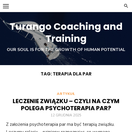
Skip
to
content
Turango Coaching and
Training
OUR SOUL IS FOR THE GROWTH OF HUMAN POTENTIAL
TAG:
TERAPIA DLA PAR
ARTYKUŁ
LECZENIE ZWIĄZKU – CZYLI NA CZYM
POLEGA PSYCHOTERAPIA PAR?
12 GRUDNIA 2025
Z założenia psychoterapia par ma być terapią związku.