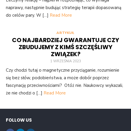
Leczymy relację – najpierw rozpoznając, co wymaga
naprawy, następnie budując strategię terapii dopasowaną
do celów pary. W […]
Read More
ARTYKUŁ
CO NAJBARDZIEJ GWARANTUJE CZY
ZBUDUJEMY Z KIMŚ SZCZĘŚLIWY
ZWIĄZEK?
1 WRZEŚNIA 2023
Czy chodzi tutaj o magnetyczne przyciąganie, rozumienie
się bez słów, podobieństwa, a może dobór poprzez
fascynację przeciwnościami? Otóż nie. Naukowcy wykazali,
że nie chodzi o […]
Read More
FOLLOW US