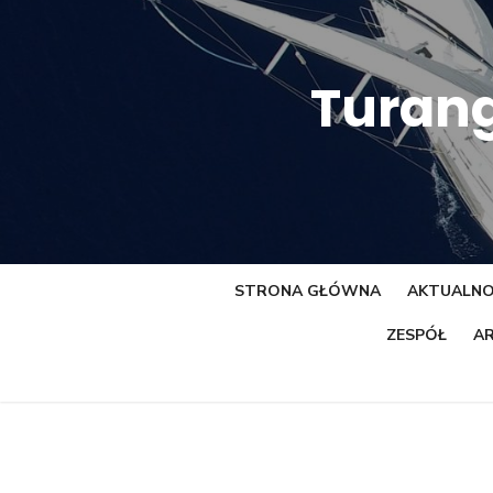
Skip
to
content
Turang
STRONA GŁÓWNA
AKTUALNO
ZESPÓŁ
AR