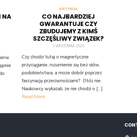
ARTYKUŁ
I NA
CO NAJBARDZIEJ
GWARANTUJE CZY
ZBUDUJEMY Z KIMŚ
SZCZĘŚLIWY ZWIĄZEK?
1 WRZEŚNIA 2023
Czy chodzi tutaj o magnetyczne
pierw
przyciąganie, rozumienie się bez słów,
ępnie
podobieństwa, a może dobór poprzez
 do
fascynację przeciwnościami? Otóż nie.
Naukowcy wykazali, że nie chodzi o […]
Read More
CON