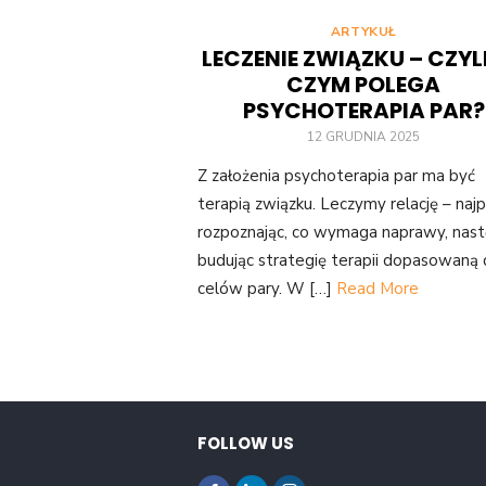
ARTYKUŁ
LECZENIE ZWIĄZKU – CZYL
CZYM POLEGA
PSYCHOTERAPIA PAR?
12 GRUDNIA 2025
Z założenia psychoterapia par ma być
terapią związku. Leczymy relację – naj
rozpoznając, co wymaga naprawy, nast
budując strategię terapii dopasowaną
celów pary. W […]
Read More
FOLLOW US