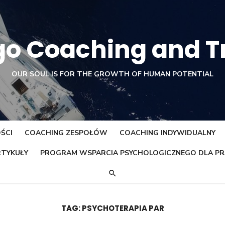
o Coaching and T
OUR SOUL IS FOR THE GROWTH OF HUMAN POTENTIAL
ŚCI
COACHING ZESPOŁÓW
COACHING INDYWIDUALNY
TYKUŁY
PROGRAM WSPARCIA PSYCHOLOGICZNEGO DLA 
TAG:
PSYCHOTERAPIA PAR