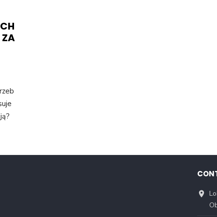
ICH
 ZA
rzeb
suje
ją?
CON
Lo
Ob