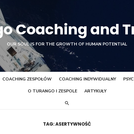
o Coaching and T
OUR SOUL IS FOR THE GROWTH OF HUMAN POTENTIAL
COACHING ZESPOŁÓW
COACHING INDYWIDUALNY
PSY
O TURANGO I ZESPOLE
ARTYKUŁY
TAG:
ASERTYWNOŚĆ