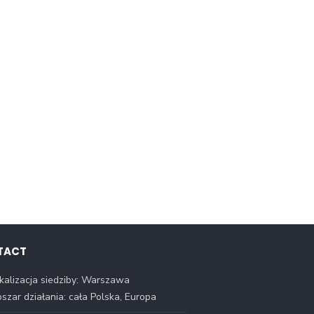
TACT
kalizacja siedziby: Warszawa
szar działania: cała Polska, Europa