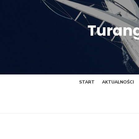
Skip
to
content
Turang
START
AKTUALNOŚCI