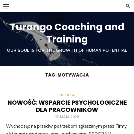
Skip
to
content
Turango Coaching and
Training
OUR SOUL IS FOR THE GROWTH OF HUMAN POTENTIAL
TAG:
MOTYWACJA
OFERTA
NOWOŚĆ: WSPARCIE PSYCHOLOGICZNE
DLA PRACOWNIKÓW
28 MAJA 2026
Wychodząc na przeciw potrzebom zgłaszanym przez Firmy,